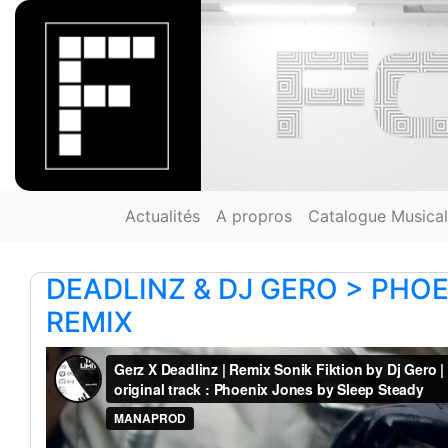
Actualités
A propros
Catalogue Musical
DEADLINZ & DJ GERO > PHO
REMIX